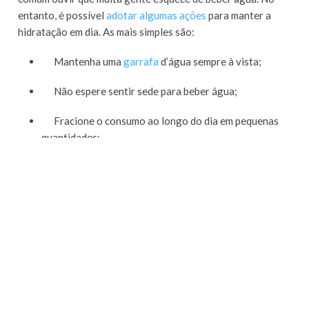
entanto, é possível
adotar algumas ações
para manter a
hidratação em dia. As mais simples são:
Mantenha uma
garrafa
d’água sempre à vista;
Não espere sentir sede para beber água;
Fracione o consumo ao longo do dia em pequenas
quantidades;
Ajuste alarmes para não esquecer de beber água.
Os benefícios da hidratação para o
organismo
O funcionamento do organismo é extremamente
privilegiado quando o assunto é hidratação. Manter o
corpo hidratado ajuda na atividade das células, no processo