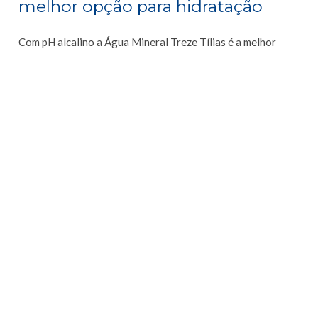
melhor opção para hidratação
Com pH alcalino a Água Mineral Treze Tílias é a melhor
opção para quem busca se hidratar e se proteger do novo
coronavírus. Seu pH otimiza o funcionamento das células do
organizando, facilitando as reações bioquímicas, o que
favorece a manutenção e recuperação da saúde.
Além disso, minerais presentes em sua composição, ajudam
no funcionamento de sistemas importantes, como é o caso
do sistema imunológico, por exemplo. Por isso, para se
defender do coronavírus, busque Água Mineral Treze Tílias.
Ofereça para sua família o que há de melhor em termos
de hidratação, oferte Água Mineral Treze Tílias.
Clique
aqui
e encontre um distribuidor mais perto de você.