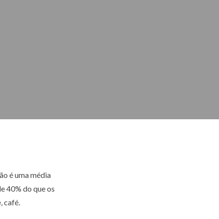
 não é uma média
de 40% do que os
, café.