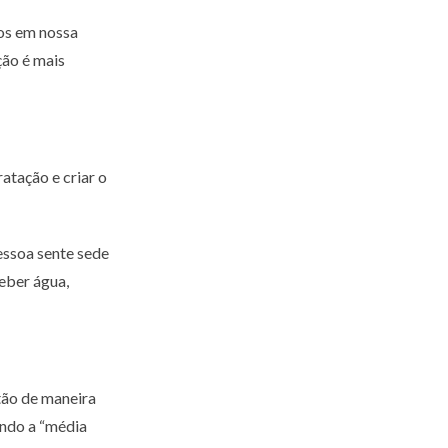
os em nossa
ção é mais
atação e criar o
essoa sente sede
beber água,
tão de maneira
ando a “média