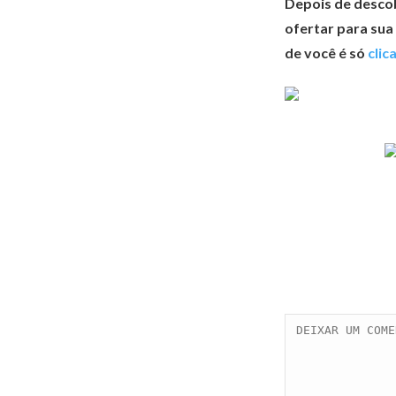
Depois de descob
ofertar para sua
de você é só
clic