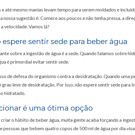
 e até mesmo manias levam tempo para serem moldados e incluíd
o a nossa sugestão é: Comece aos poucos e não tenha pressa, a dire
 a velocidade. Vamos lá?
o espere sentir sede para beber água
nte sobre a ingestão de água é a sede. Quando falamos sobre hidr
ua é primordial evitar sentir sede.
sso de defesa do organismo contra a desidratação. Quando uma p
m grau leve de desidratação. Por isso, não espere sentir sede para 
o hidratado.
acionar é uma ótima opção
criar o hábito de beber água, muita gente acaba forçando a inges
de pessoas que bebem quatro copos de 500 ml de água por dia vis