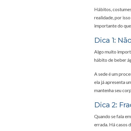
Hábitos, costumes
realidade, por iss
importante do que
Dica 1: Nã
Algo muito importa
hábito de beber ág
A sede é um proce
ela já apresenta u
mantenha seu corp
Dica 2: Fr
Quando se fala em 
errada. Há casos 