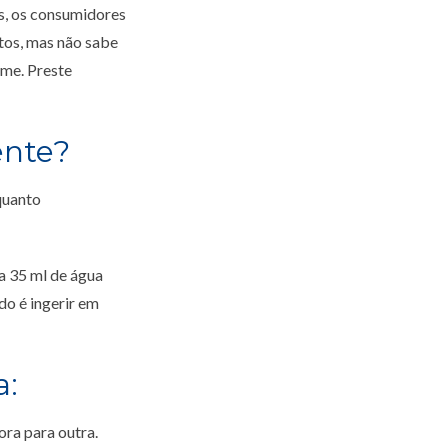
os, os consumidores
tos, mas não sabe
me. Preste
ente?
quanto
 a 35 ml de água
do é ingerir em
a:
ora para outra.