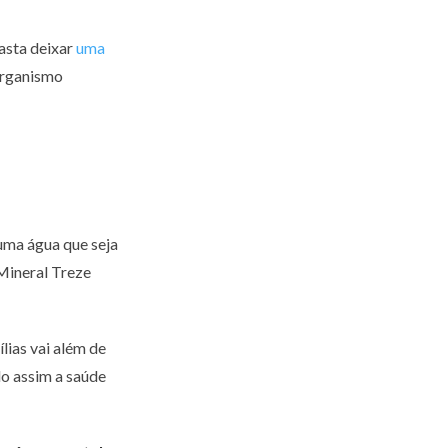
asta deixar
uma
 organismo
 uma água que seja
Mineral Treze
lias vai além de
do assim a saúde