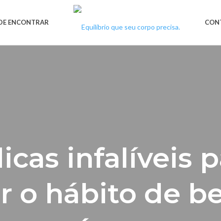
DE ENCONTRAR
CON
icas infalíveis 
ar o hábito de b