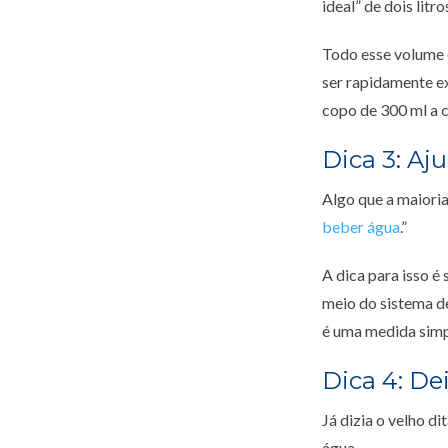
ideal” de dois litro
Todo esse volume 
ser rapidamente ex
copo de 300 ml a 
Dica 3: Aj
Algo que a maioria
beber água
.”
A dica para isso é
meio do sistema de
é uma medida simpl
Dica 4: De
Já dizia o velho d
água.