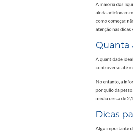
A maioria dos líqu
ainda adicionam ma
como começar, não 
atenção nas dicas 
Quanta 
A quantidade idea
controverso até me
No entanto, a info
por quilo da pesso
média cerca de 2,1 
Dicas pa
Algo importante de