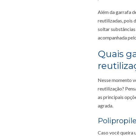
Além da garrafa d
reutilizadas, pois
soltar substâncias
acompanhada pelo
Quais ga
reutiliz
Nesse momento voc
reutilização? Pen
as principais opçõ
agrada.
Polipropil
Caso você queira u