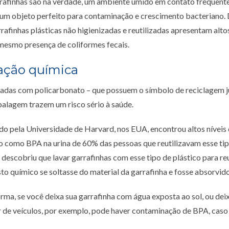
rrafinhas são na verdade, um ambiente úmido em contato frequen
 um objeto perfeito para contaminação e crescimento bacteriano
rafinhas plásticas não higienizadas e reutilizadas apresentam altos
 mesmo presença de coliformes fecais.
ção química
cadas com policarbonato – que possuem o símbolo de reciclagem 
lagem trazem um risco sério à saúde.
o pela Universidade de Harvard, nos EUA, encontrou altos níveis 
como BPA na urina de 60% das pessoas que reutilizavam esse tip
, descobriu que lavar garrafinhas com esse tipo de plástico para reu
o químico se soltasse do material da garrafinha e fosse absorvid
ma, se você deixa sua garrafinha com água exposta ao sol, ou dei
or de veículos, por exemplo, pode haver contaminação de BPA, caso 