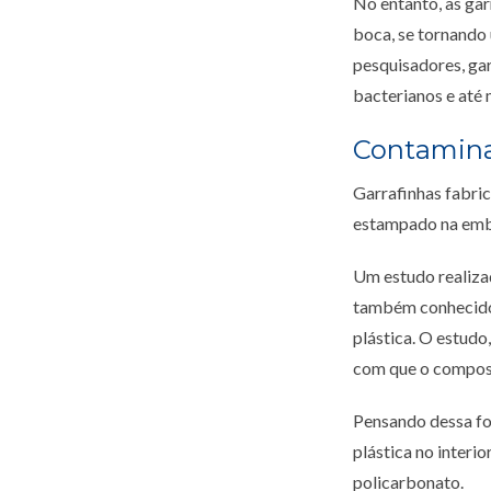
No entanto, as ga
boca, se tornando
pesquisadores, gar
bacterianos e até
Contamina
Garrafinhas fabri
estampado na emba
Um estudo realizad
também conhecido 
plástica. O estudo
com que o compost
Pensando dessa for
plástica no interi
policarbonato.