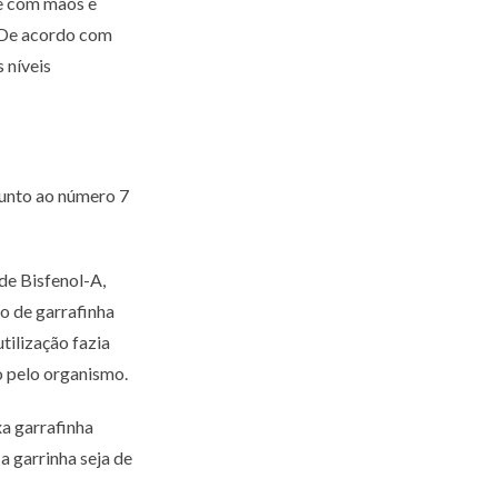
te com mãos e
. De acordo com
 níveis
junto ao número 7
de Bisfenol-A,
o de garrafinha
tilização fazia
o pelo organismo.
xa garrafinha
a garrinha seja de