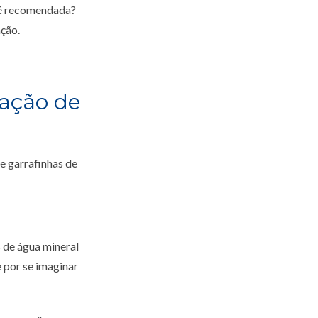
o é recomendada?
ação.
zação de
e garrafinhas de
 de água mineral
 por se imaginar