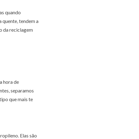
mas quando
a quente, tendem a
lo da reciclagem
a hora de
entes, separamos
tipo que mais te
ropileno. Elas são