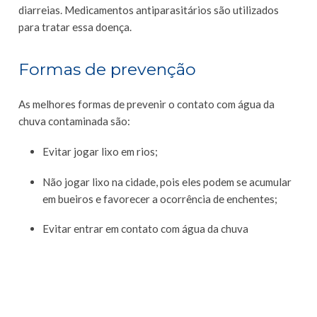
diarreias. Medicamentos antiparasitários são utilizados
para tratar essa doença.
Formas de prevenção
As melhores formas de prevenir o contato com água da
chuva contaminada são:
Evitar jogar lixo em rios;
Não jogar lixo na cidade, pois eles podem se acumular
em bueiros e favorecer a ocorrência de enchentes;
Evitar entrar em contato com água da chuva
potencialmente contaminada, como em enchentes ou
então em poças de áreas rurais.
Para recuperar e manter saúde,