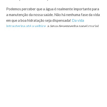
Podemos perceber que a água é realmente importante para
a manutenção da nossa saúde. Não há nenhuma fase da vida
em que a boa hidratação seja dispensada!
Da vida
intrauterina até a velhice
, a água desempenha papel crucial
em nossas vidas. E é por isso que precisamos cultivar desde
cedo o hábito de beber água!
Com disciplina e perseverança, à medida que o tempo
passar, se tornará mais fácil manter o consumo adequado de
água diário!
Gostou do conteúdo? Para receber mais textos como
esse e ficar por dentro de assuntos relacionados à
saúde, assine nossa newsletter!