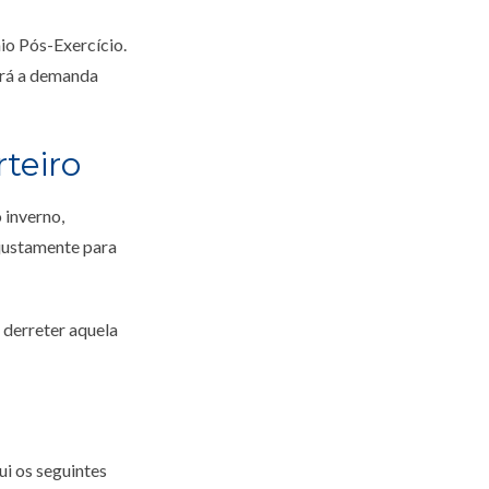
io Pós-Exercício.
erá a demanda
teiro
 inverno,
 justamente para
 derreter aquela
i os seguintes