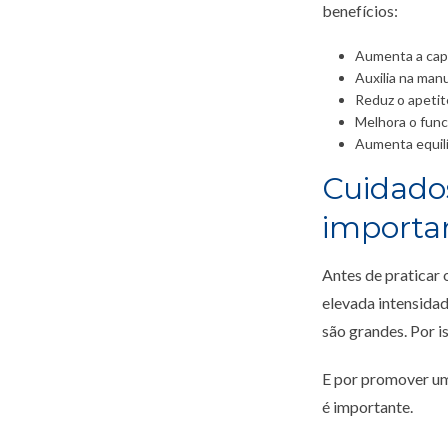
benefícios:
Aumenta a capa
Auxilia na man
Reduz o apetit
Melhora o func
Aumenta equilí
Cuidado
importa
Antes de praticar 
elevada intensidad
são grandes. Por i
E por promover um
é importante.