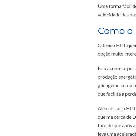
Uma forma fácil de
velocidade das pa
Como o 
O treino HIIT que
opção muito inter
Isso acontece porq
produção energéti
glicogênio como f
que facilita a perd
Além disso, o HII
queima cerca de 10
fato de que após a
leva uma aceleraç