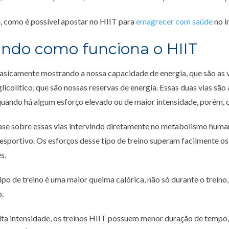
 como é possível apostar no HIIT para
emagrecer com saúde
no i
ndo como funciona o HIIT
asicamente mostrando a nossa capacidade de energia, que são as v
glicolítico, que são nossas reservas de energia. Essas duas vias são
uando há algum esforço elevado ou de maior intensidade, porém, d
ase sobre essas vias intervindo diretamente no metabolismo hum
sportivo. Os esforços desse tipo de treino superam facilmente os
s.
ipo de treino é uma maior queima calórica, não só durante o trein
o.
lta intensidade, os treinos HIIT possuem menor duração de tempo,