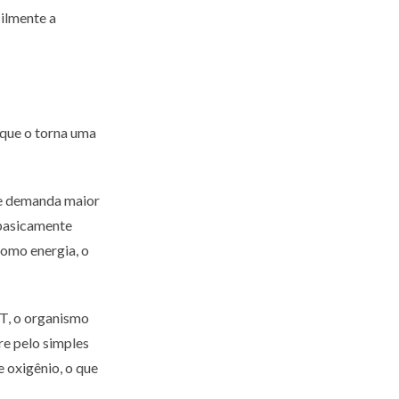
cilmente a
 que o torna uma
que demanda maior
 basicamente
como energia, o
T, o organismo
re pelo simples
 oxigênio, o que