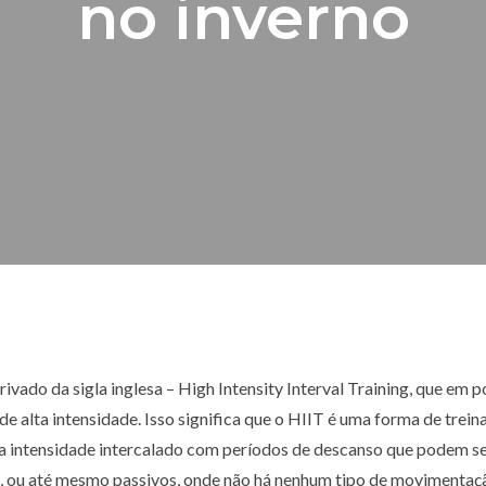
no inverno
ivado da sigla inglesa – High Intensity Interval Training, que em p
 de alta intensidade. Isso significa que o HIIT é uma forma de trei
lta intensidade intercalado com períodos de descanso que podem s
, ou até mesmo passivos, onde não há nenhum tipo de movimentaç