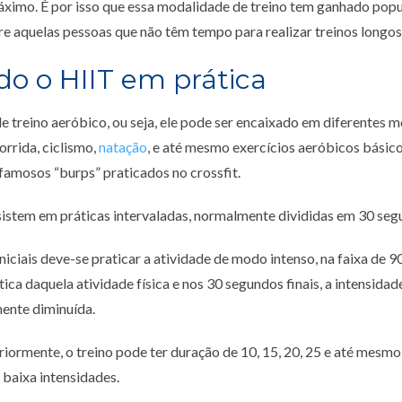
áximo. É por isso que essa modalidade de treino tem ganhado popu
e aquelas pessoas que não têm tempo para realizar treinos longos
o o HIIT em prática
e treino aeróbico, ou seja, ele pode ser encaixado em diferentes 
rrida, ciclismo,
natação
, e até mesmo exercícios aeróbicos básic
 famosos “burps” praticados no crossfit.
sistem em práticas intervaladas, normalmente divididas em 30 seg
iciais deve-se praticar a atividade de modo intenso, na faixa de
ica daquela atividade física e nos 30 segundos finais, a intensidad
mente diminuída.
iormente, o treino pode ter duração de 10, 15, 20, 25 e até mesmo
e baixa intensidades.