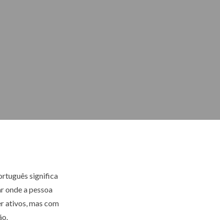
ortuguês significa
nar onde a pessoa
er ativos, mas com
ão.