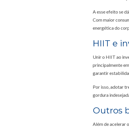
A esse efeito se 
Com maior consumo
energética do cor
HIIT e 
Unir o HIIT ao inv
principalmente em
garantir estabilid
Por isso, adotar t
gordura indesejad
Outros b
Além de acelerar 