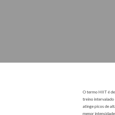
O termo HIIT é der
treino intervalado
atinge picos de a
menor intensidade