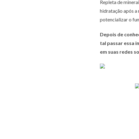
Repleta de minerai
hidratação após a 
potencializar o fu
Depois de conhec
tal passar essa 
em suas redes so