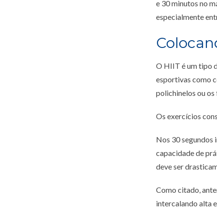
e 30 minutos no m
especialmente entr
Colocand
O HIIT é um tipo d
esportivas como co
polichinelos ou os
Os exercícios con
Nos 30 segundos in
capacidade de prát
deve ser drastica
Como citado, anter
intercalando alta 