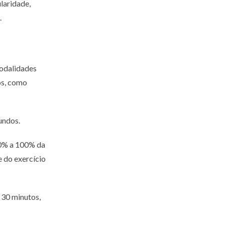
laridade,
.
modalidades
os, como
undos.
 90% a 100% da
e do exercício
 30 minutos,