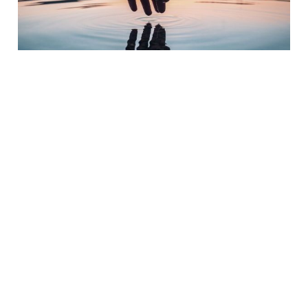
Como acabamos de te mostrar, a água não é apenas
importante, mas sim indispensável para a vida humana como
conhecemos hoje, ela representa cerca de 60% do peso de
uma pessoa adulta, enquanto pode se fazer presente em até
70% da composição de
um bebê
.
A água é o principal componente das células, além de ser
considerado um solvente universal. Todas as reações
fisiológicas do organismo humano dependem dela para
acontecer.
Além disso, a água é fundamental para o transporte de
nutrientes provenientes da alimentação, oxigênio e se faz