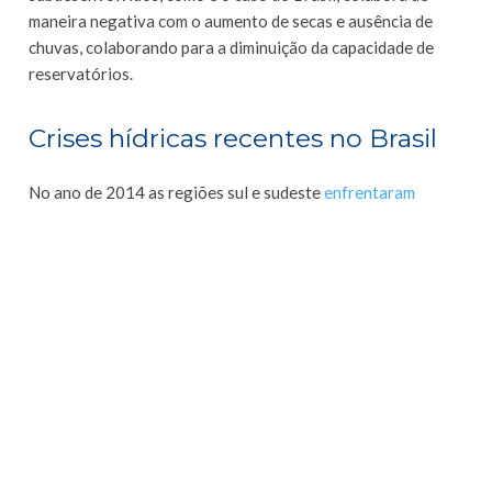
maneira negativa com o aumento de secas e ausência de
chuvas, colaborando para a diminuição da capacidade de
reservatórios.
Crises hídricas recentes no Brasil
No ano de 2014 as regiões sul e sudeste
enfrentaram
condições
que antes eram vistas apenas nas regiões norte e
centro-oeste: A seca. A falta de chuvas no período da
primavera e verão, aliada às altas temperaturas quase
esgotaram os reservatórios de água de grandes centros e
trouxe transtornos à rotina e saúde de muita gente.
De acordo com
especialistas
, essa seca foi causada por
alterações climáticas originárias da ação humana no meio
ambiente, como desmatamento e aumento de emissão de
gases na atmosfera.