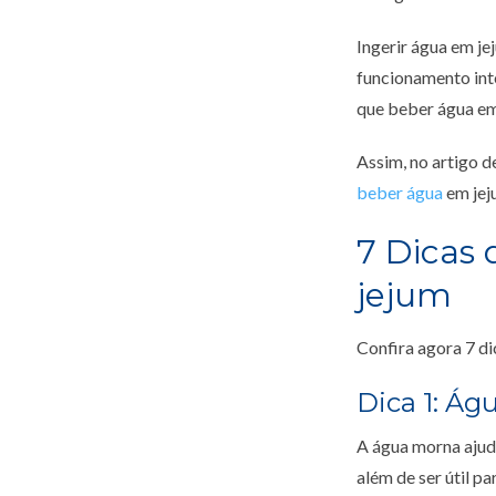
Ingerir água em je
funcionamento int
que beber água em
Assim, no artigo d
beber água
em jeju
7 Dicas 
jejum
Confira agora 7 di
Dica 1: Á
A água morna ajuda
além de ser útil pa