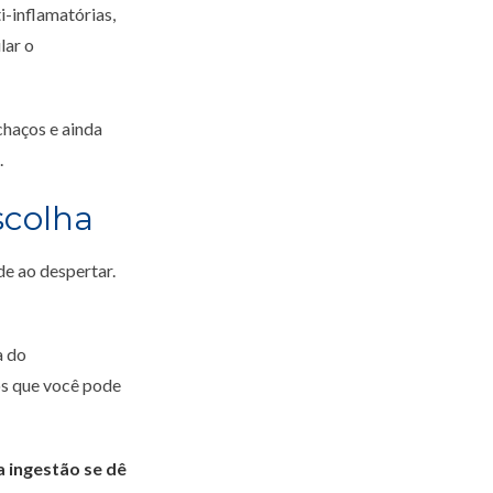
-inflamatórias,
lar o
chaços e ainda
.
scolha
e ao despertar.
a do
s que você pode
a ingestão se dê