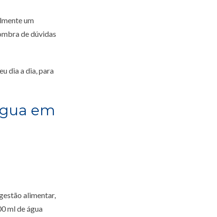
almente um
sombra de dúvidas
u dia a dia, para
 água em
gestão alimentar,
300 ml de água