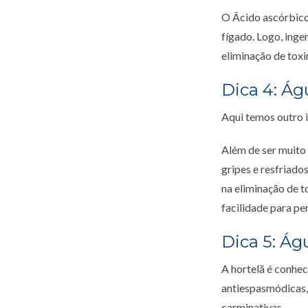
O Ácido ascórbico
fígado. Logo, inge
eliminação de toxi
Dica 4: Á
Aqui temos outro i
Além de ser muito
gripes e resfriado
na eliminação de t
facilidade para pe
Dica 5: Ág
A hortelã é conhec
antiespasmódicas, 
carminativas.