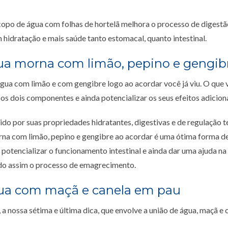
opo de água com folhas de hortelã melhora o processo de digestão
idratação e mais saúde tanto estomacal, quanto intestinal.
gua morna com limão, pepino e gengib
gua com limão e com gengibre logo ao acordar você já viu. O que 
r os dois componentes e ainda potencializar os seus efeitos adicio
do por suas propriedades hidratantes, digestivas e de regulação t
na com limão, pepino e gengibre ao acordar é uma ótima forma d
 potencializar o funcionamento intestinal e ainda dar uma ajuda na
ando assim o processo de emagrecimento.
gua com maçã e canela em pau
a nossa sétima e última dica, que envolve a união de água, maçã e 