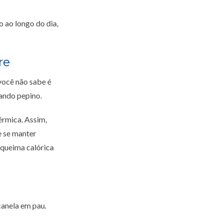
 ao longo do dia,
re
você não sabe é
nando pepino.
érmica. Assim,
e se manter
 queima calórica
canela em pau.