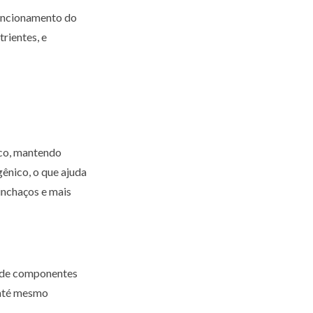
funcionamento do
rientes, e
ico, mantendo
gênico, o que ajuda
 inchaços e mais
e de componentes
 até mesmo