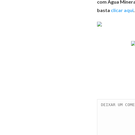
com Água Mineral
basta
clicar aqui
.