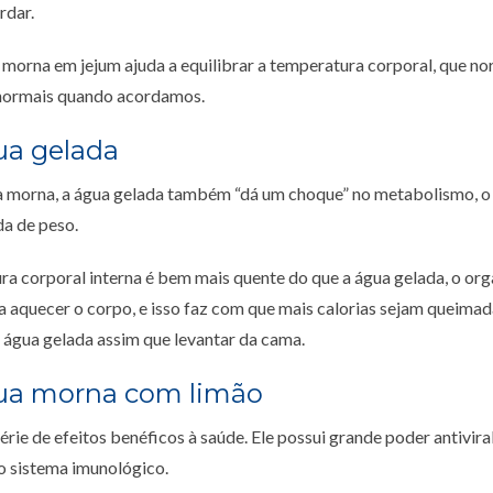
rdar.
 morna em jejum ajuda a equilibrar a temperatura corporal, que n
 normais quando acordamos.
ua gelada
 morna, a água gelada também “dá um choque” no metabolismo, o q
da de peso.
a corporal interna é bem mais quente do que a água gelada, o or
a aquecer o corpo, e isso faz com que mais calorias sejam queimad
 água gelada assim que levantar da cama.
gua morna com limão
rie de efeitos benéficos à saúde. Ele possui grande poder antiviral
o sistema imunológico.