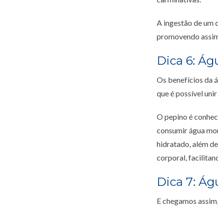
A ingestão de um c
promovendo assim h
Dica 6: Á
Os benefícios da á
que é possível uni
O pepino é conheci
consumir água mor
hidratado, além de
corporal, facilit
Dica 7: Á
E chegamos assim, 