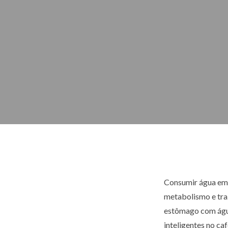
Consumir água em 
metabolismo e tra
estômago com água
inteligentes no ca