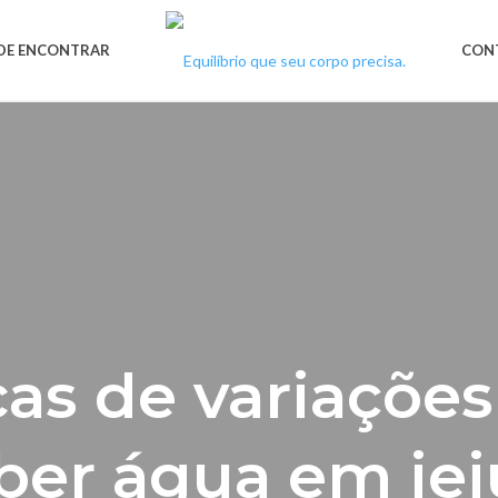
DE ENCONTRAR
CON
cas de variações
ber água em je