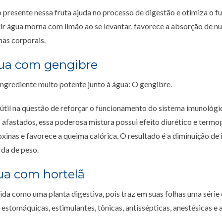
 presente nessa fruta ajuda no processo de digestão e otimiza o 
rir água morna com limão ao se levantar, favorece a absorção de nut
nas corporais.
gua com gengibre
ngrediente muito potente junto à água: O gengibre.
 útil na questão de reforçar o funcionamento do sistema imunológ
s afastados, essa poderosa mistura possui efeito diurético e termo
oxinas e favorece a queima calórica. O resultado é a diminuição de
rda de peso.
ua com hortelã
ida como uma planta digestiva, pois traz em suas folhas uma séri
estomáquicas, estimulantes, tônicas, antissépticas, anestésicas e