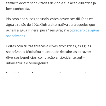
também devem ser evitadas devido a sua ação diurética já
bem conhecida.
No caso dos sucos naturais, estes devem ser diluídos em
água a razão de 50%. Outra alternativa para aqueles que
acham a água mineral pura “sem graça” é o
preparo de águas
saborizadas
.
Feitas com frutas frescas e ervas aromáticas, as águas
saborizadas têm baixa quantidade de calorias e trazem
diversos benefícios, como ação antioxidante, anti-
inflamatória e termogênica.
Seguindo essas dicas, podemos evitar de maneira eficaz as
desagradáveis consequências da desidratação nessa época
de temperaturas mais elevadas.
A hidratação adequada é muito importante para o nosso
corpo, uma vez que está direta e indiretamente ligada à
todos os processos do nosso organismo.