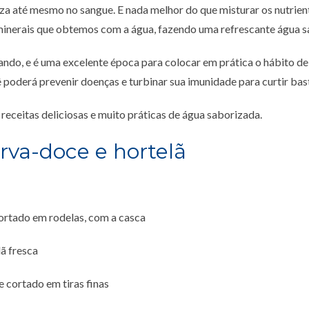
za até mesmo no sangue. E nada melhor do que misturar os nutrien
minerais que obtemos com a água, fazendo uma refrescante água s
ndo, e é uma excelente época para colocar em prática o hábito de
 poderá prevenir doenças e turbinar sua imunidade para curtir bas
 receitas deliciosas e muito práticas de água saborizada.
rva-doce e hortelã
cortado em rodelas, com a casca
lã fresca
e cortado em tiras finas