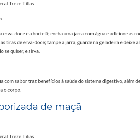
eral Treze Tílias
o
 a erva-doce e a hortelã; encha uma jarra com água e adicione as ro
 as tiras de erva-doce; tampe a jarra, guarde na geladeira e deixe al
o se quiser, e sirva.
ua com sabor traz benefícios à saúde do sistema digestivo, além de
a o corpo.
borizada de maçã
eral Treze Tílias