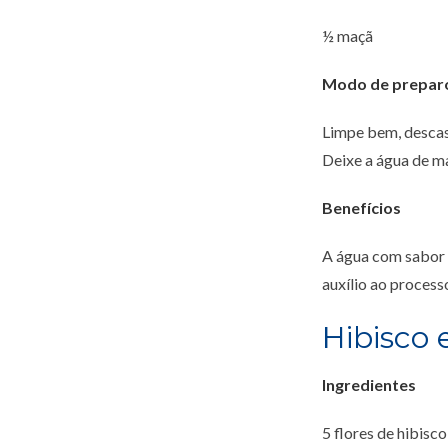
½ maçã
Modo de prepar
Limpe bem, descasq
Deixe a água de m
Benefícios
A água com sabor 
auxílio ao process
Hibisco 
Ingredientes
5 flores de hibisc