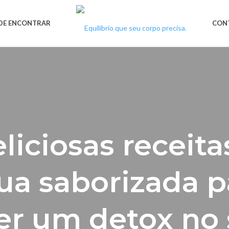
DE ENCONTRAR
CON
eliciosas receita
ua saborizada p
er um detox no