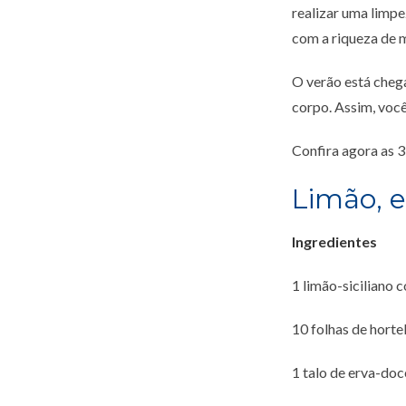
realizar uma limpe
com a riqueza de 
O verão está chega
corpo. Assim, você
Confira agora as 3
Limão, e
Ingredientes
1 limão-siciliano 
10 folhas de horte
1 talo de erva-doc