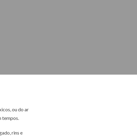
icos, ou do ar
m tempos.
ado, rins e