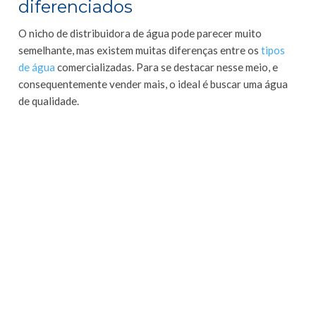
diferenciados
O nicho de distribuidora de água pode parecer muito
semelhante, mas existem muitas diferenças entre os
tipos
de água
comercializadas. Para se destacar nesse meio, e
consequentemente vender mais, o ideal é buscar uma água
de qualidade.
Uma ótima oportunidade de captar novos clientes e ofertar
novos produtos se dá através da aquisição de águas que
sejam diferentes e possam ter algo a mais do que
simplesmente hidratar.
A Água Mineral Treze Tílias é uma água que além de
hidratar, possui pH alcalino e altas doses de minerais em sua
composição, podendo trazer aos seus consumidores uma
série de efeitos fisiológicos benéficos.
Que tal começar a comercializar Água Mineral Treze
Tílias em sua distribuidora de água e com isso,