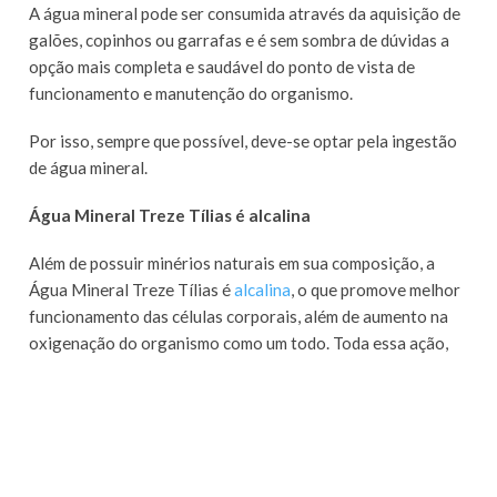
A água mineral pode ser consumida através da aquisição de
galões, copinhos ou garrafas e é sem sombra de dúvidas a
opção mais completa e saudável do ponto de vista de
funcionamento e manutenção do organismo.
Por isso, sempre que possível, deve-se optar pela ingestão
de água mineral.
Água Mineral Treze Tílias é alcalina
Além de possuir minérios naturais em sua composição, a
Água Mineral Treze Tílias é
alcalina
, o que promove melhor
funcionamento das células corporais, além de aumento na
oxigenação do organismo como um todo. Toda essa ação,
promove manutenção e aumento da saúde.
Quando o assunto é hidratação e manutenção de saúde, a
Água Mineral Treze Tílias deve ser sua escolha.
Agora que você já sabe tudo sobre qual água escolher,