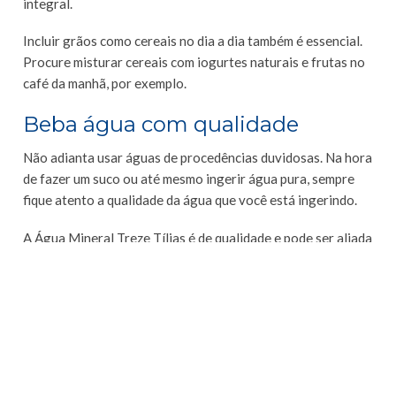
integral.
Incluir grãos como cereais no dia a dia também é essencial.
Procure misturar cereais com iogurtes naturais e frutas no
café da manhã, por exemplo.
Beba água com qualidade
Não adianta usar águas de procedências duvidosas. Na hora
de fazer um suco ou até mesmo ingerir água pura, sempre
fique atento a qualidade da água que você está ingerindo.
A Água Mineral Treze Tílias é de qualidade e pode ser aliada
da saúde quando ingerida em quantidades adequadas e
associadas a uma alimentação balanceada.
Para ler mais artigos sobre saúde e bem estar, se
inscreva em nossa newsletter e receba gratuitamente
um conteúdo exclusivo!