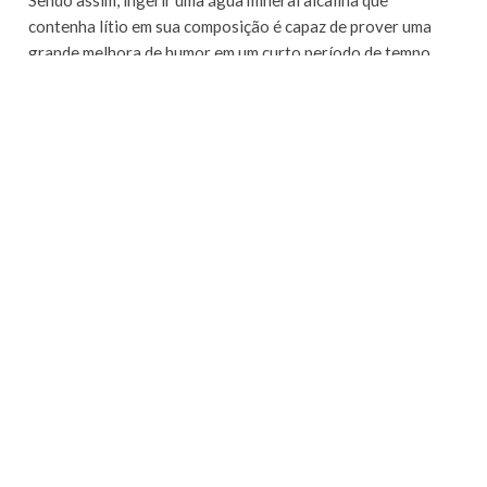
contenha lítio em sua composição é capaz de prover uma
grande melhora de humor em um curto período de tempo.
Não é atoa que muitos médicos dizem que a água pode ser o
principal remédio para uma série de transtornos de saúde.
Saúde sempre em primeiro lugar
Existem pessoas que buscam a cura através de
medicamentos, assim como há quem procure a solução de
seus problemas através de determinados alimentos. Preze
por sua saúde, se você está estressado, cansado e mal-
humorado comece a beber Água Mineral Treze Tílias.
A Água Mineral Alcalina Treze Tílias possui pH de 9,45,
além de ser fonte de uma série de minerais que atuam como
antioxidantes naturais e também contém altas doses de lítio
em sua composição.