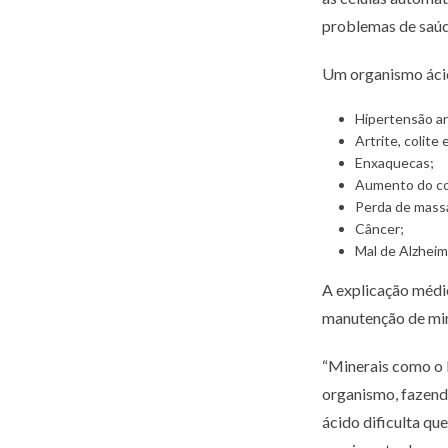
problemas de saúd
Um organismo áci
Hipertensão art
Artrite, colite
Enxaquecas;
Aumento do col
Perda de mass
Câncer;
Mal de Alzheim
A explicação médic
manutenção de min
“Minerais como o L
organismo, fazend
ácido dificulta qu