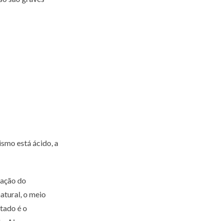
smo está ácido, a
zação do
tural, o meio
tado é o