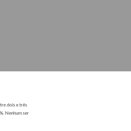
re dois e três
0%. Nenhum ser