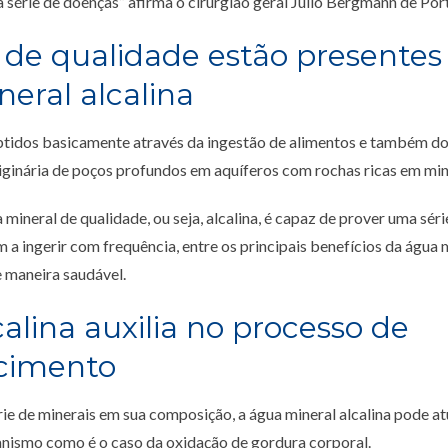
série de doenças” afirma o cirurgião geral Julio Bergmann de Por
 de qualidade estão presente
eral alcalina
btidos basicamente através da ingestão de alimentos e também d
riginária de poços profundos em aquíferos com rochas ricas em min
 mineral de qualidade, ou seja, alcalina, é capaz de prover uma séri
a ingerir com frequência, entre os principais benefícios da água m
maneira saudável.
alina auxilia no processo de
cimento
ie de minerais em sua composição, a água mineral alcalina pode a
anismo como é o caso da oxidação de gordura corporal.