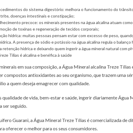
cedimentos do sistema digestório: melhora o funcionamento do trânsito 
trite, doenças intestinais e constipação;
lhecimento precoce: os minerais presentes na água alcalina atuam como
moção de toxinas e regeneração de tecidos corporais;
nção hídrica: muitas pessoas pensam estar com excesso de peso, quand
drica. A presença de sódio e potássio na água alcalina regula o balanço h
 retenção hídrica e deixando quem ingerir a água mineral natural com pH 
eze Tílias é alcalina e benéfica à saúde
inerais em sua composição, a Água Mineral alcalina Treze Tílias 
er compostos antioxidantes ao seu organismo, que trazem uma séri
lio a quem deseja emagrecer com qualidade.
 qualidade de vida, bem-estar e saúde, ingerir diariamente Água 
a ser seguido.
ífero Guarani, a Água Mineral Treze Tílias é comercializada de di
ra oferecer o melhor para os seus consumidores.