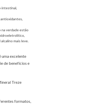
intestinal,
 antioxidantes,
o na verdade estão
idroeletrolítico,
alcalino mais leve.
é uma excelente
e de benefícios e
Mineral Treze
ferentes formatos,