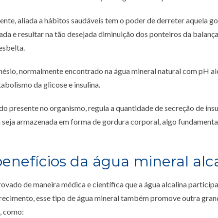
ente, aliada a hábitos saudáveis tem o poder de derreter aquela g
da e resultar na tão desejada diminuição dos ponteiros da balança,
esbelta.
nésio, normalmente encontrado na água mineral natural com pH alc
bolismo da glicose e insulina.
do presente no organismo, regula a quantidade de secreção de ins
 seja armazenada em forma de gordura corporal, algo fundamenta
enefícios da água mineral alc
vado de maneira médica e científica que a água alcalina participa
ecimento, esse tipo de água mineral também promove outra grand
, como: