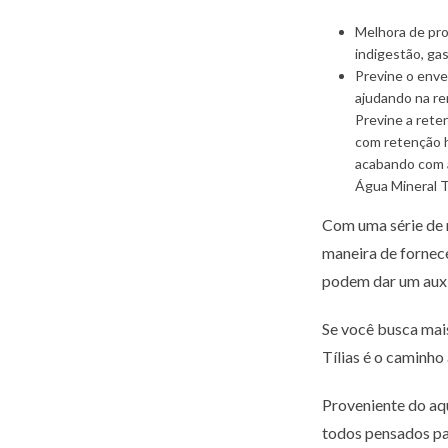
Melhora de pro
indigestão, gas
Previne o enve
ajudando na re
Previne a rete
com retenção hí
acabando com a
Água Mineral Tr
Com uma série de m
maneira de fornec
podem dar um auxí
Se você busca mais
Tílias é o caminho 
Proveniente do aqu
todos pensados pa