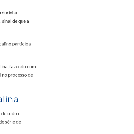
ordurinha
 sinal de que a
alino participa
ulina, fazendo com
l no processo de
alina
 de todo o
e série de