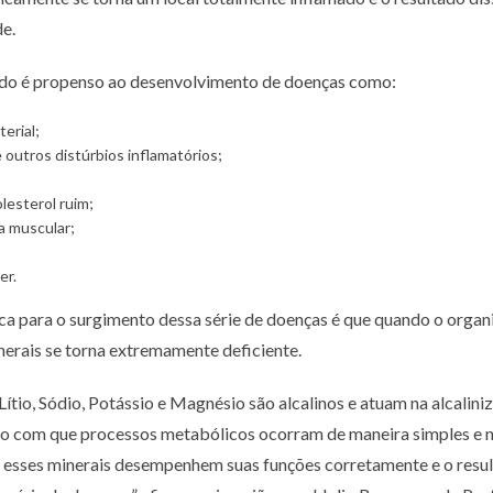
e.
do é propenso ao desenvolvimento de doenças como:
erial;
 e outros distúrbios inflamatórios;
esterol ruim;
a muscular;
er.
a para o surgimento dessa série de doenças é que quando o organi
erais se torna extremamente deficiente.
ítio, Sódio, Potássio e Magnésio são alcalinos e atuam na alcalini
o com que processos metabólicos ocorram de maneira simples e na
e esses minerais desempenhem suas funções corretamente e o resul