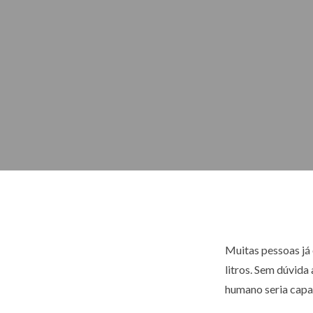
Muitas pessoas já 
litros. Sem dúvid
humano seria capa