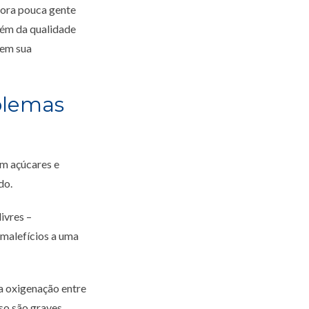
bora pouca gente
lém da qualidade
 em sua
blemas
em açúcares e
do.
ivres –
malefícios a uma
a oxigenação entre
sso são graves