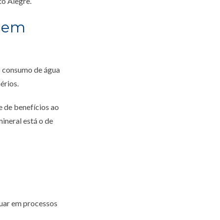
to Alegre.
s em
o consumo de água
érios.
e de benefícios ao
ineral está o de
tuar em processos