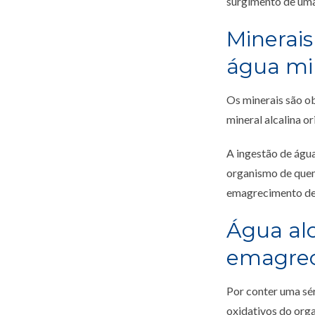
surgimento de uma 
Minerais
água min
Os minerais são o
mineral alcalina o
A ingestão de água
organismo de quem 
emagrecimento de 
Água alc
emagre
Por conter uma sér
oxidativos do org