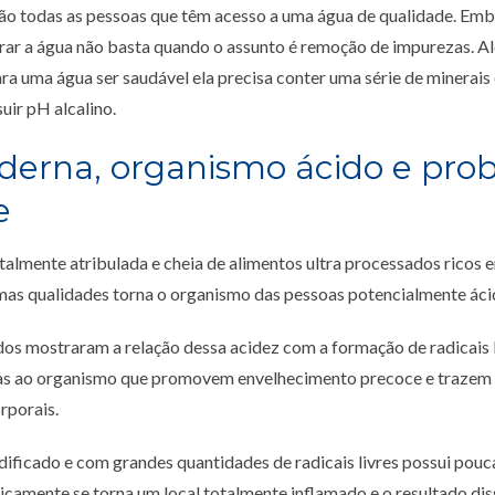
são todas as pessoas que têm acesso a uma água de qualidade. Em
trar a água não basta quando o assunto é remoção de impurezas. A
ra uma água ser saudável ela precisa conter uma série de minerais
ir pH alcalino.
derna, organismo ácido e pro
e
almente atribulada e cheia de alimentos ultra processados ricos 
mas qualidades torna o organismo das pessoas potencialmente áci
os mostraram a relação dessa acidez com a formação de radicais l
as ao organismo que promovem envelhecimento precoce e trazem 
rporais.
ificado e com grandes quantidades de radicais livres possui pouc
icamente se torna um local totalmente inflamado e o resultado di