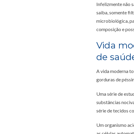
Infelizmente não 
saiba, somente fil
microbiológica, pa
composição e possu
Vida mo
de saúd
A vida moderna tot
gorduras de péssi
Uma série de estud
substâncias nociv
série de tecidos co
Um organismo acid
as células automat