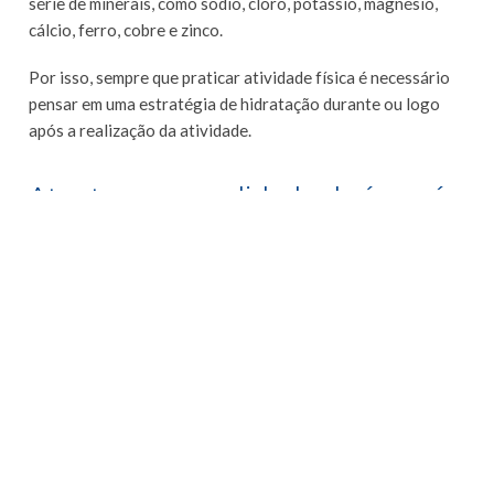
série de minerais, como sódio, cloro, potássio, magnésio,
cálcio, ferro, cobre e zinco.
Por isso, sempre que praticar atividade física é necessário
pensar em uma estratégia de hidratação durante ou logo
após a realização da atividade.
Atentar-se a qualidade da água é
fundamental
Ingerir água de qualidade é fundamental para o processo de
hidratação corporal, além de trazer uma série de benefícios.
Consumir água mineral alcalina de modo frequente auxilia
no processo de oxigenação celular, além é claro, de prover
uma hidratação de qualidade para pessoas comuns e
também para praticantes de atividade física.
Além disso, a baixa quantidade de metais pesados, aliada ao