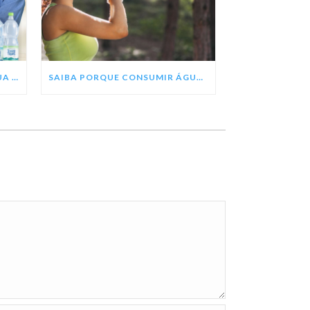
SEJA UM REVENDEDOR DE ÁGUA MINERAL TREZE TÍLIAS
SAIBA PORQUE CONSUMIR ÁGUA MINERAL COM PH ALCALINO