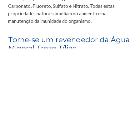
Carbonato, Fluoreto, Sulfato e Nitrato. Todas estas
propriedades naturais auxiliam no aumento e na
manutenção da imunidade do organismo.
Torne-se um revendedor da Água
Mineral Treze Tílias
Diante destes dados, você pode comparar e comprovar que
a Água Mineral Treze Tílias é um produto único
no mercado
brasileiro. Portanto, a escolha de ser um
revendedor de
água mineral com a parceria da Treze Tílias
é a opção mais
acertada.
Com a Treze Tílias como parceira, fica mais fácil ser um
revendedor de água mineral. Nossa empresa possui
experiência comprovada e atuação em todo o Brasil, e
prestamos todo o suporte aos revendedores.