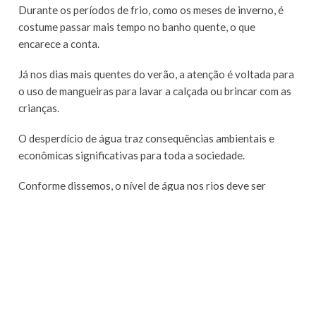
Durante os períodos de frio, como os meses de inverno, é
costume passar mais tempo no banho quente, o que
encarece a conta.
Já nos dias mais quentes do verão, a atenção é voltada para
o uso de mangueiras para lavar a calçada ou brincar com as
crianças.
O desperdício de água traz consequências ambientais e
econômicas significativas para toda a sociedade.
Conforme dissemos, o nível de água nos rios deve ser
suficiente para alimentar as barragens que alimentam as
usinas.
Caso contrário, é necessária a ativação de outras fontes de
energia, que encarecem a conta de luz.
Sistema de Bandeiras Tarifárias